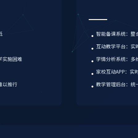
低
智能备课系统：整
互动教学平台：实
学实施困难
学情分析系统：多
家校互动APP：
难以推行
教学管理后台：统