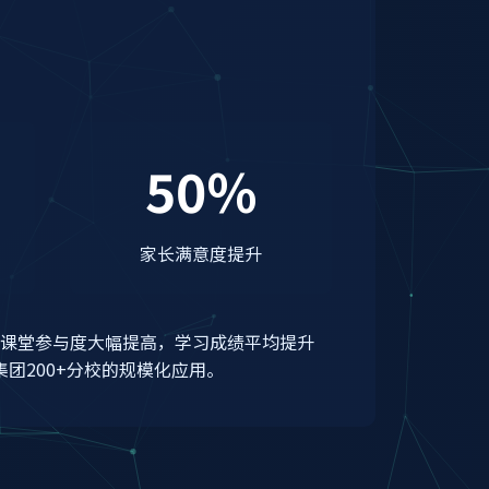
50%
家长满意度提升
课堂参与度大幅提高，学习成绩平均提升
团200+分校的规模化应用。