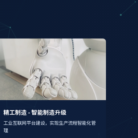
精工制造 - 智能制造升级
工业互联网平台建设，实现生产流程智能化管
理