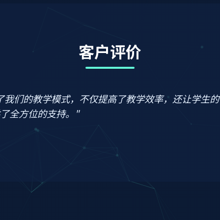
客户评价
了我们的教学模式，不仅提高了教学效率，还让学生
了全方位的支持。"