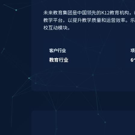
未来教育集团是中国领先的K12教育机构
教学平台，以提升教学质量和运营效率。乐
校互动模块。
客户行业
项
教育行业
6