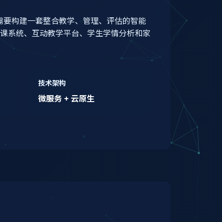
团需要构建一套整合教学、管理、评估的智能
课系统、互动教学平台、学生学情分析和家
技术架构
微服务 + 云原生