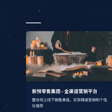
新悦零售集团 - 全渠道营销平台
整合线上线下销售渠道，实现精准营销和个性
化推荐