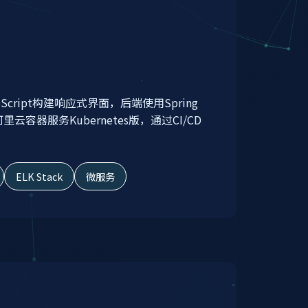
ript构建响应式界面，后端使用Spring
云容器服务Kubernetes版，通过CI/CD
ELK Stack
微服务