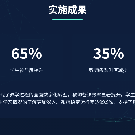
实施成果
65%
35%
学生参与度提升
教师备课时间减少
现了教学过程的全面数字化转型。教师备课效率显著提升，学生
生学习情况的了解更加深入。系统稳定运行率达99.9%，支持了集