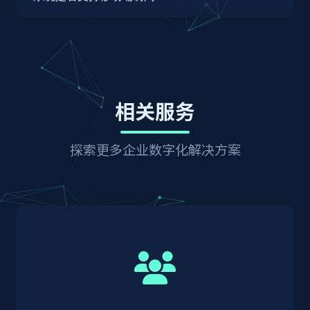
分支机构的权限和数据隔离策略，确保数据安全和
的数据；4) 完善的操作日志和审计机制，记录所
RESTful API接口，支持与OA、ERP、财务系统等
管理效率。
有数据访问和操作行为；5) 支持数据脱敏，对敏
集成；2) 支持与钉钉、企业微信、飞书等协同办
是的，乐易互联人力资源管理系统提供全面的移动
感信息进行脱敏显示；6) 定期数据备份和灾难恢
公平台集成，实现组织架构同步和消息通知；3)
端支持：1) 原生移动应用：支持iOS和Android系
复机制；7) 支持本地化部署，数据完全由企业掌
支持与考勤机、门禁系统等硬件设备集成，自动同
统，提供与PC端一致的功能体验；2) 移动网页
控。此外，系统还提供数据访问水印、异常登录检
步考勤数据；4) 支持与招聘网站、背调机构等第
版：支持通过手机浏览器访问，无需安装应用；3)
测等安全功能，全方位保障员工数据安全和隐私。
三方服务集成；5) 提供标准数据导入/导出功能，
小程序：支持企业微信和微信小程序，方便员工快
相关服务
支持Excel、CSV等格式；6) 支持单点登录集成，
速访问；4) 移动端功能：包括员工自助服务、考
实现统一身份认证。我们还提供专业的集成服务团
勤打卡、请假申请、审批、绩效反馈、培训学习等
队，根据企业需求提供定制化集成方案，确保系统
核心功能；5) 消息推送：重要通知和待办事项实
探索更多企业数字化解决方案
间数据流畅通和业务协同。
时推送到移动端；6) 离线功能：支持部分功能离
线操作，联网后自动同步。移动端与PC端数据实
时同步，确保员工随时随地处理人力资源相关事
务，提升工作效率和员工体验。