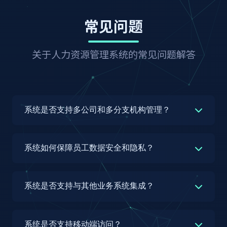
常见问题
关于人力资源管理系统的常见问题解答
系统是否支持多公司和多分支机构管理？
是的，乐易互联人力资源管理系统支持多公司和多
分支机构管理。系统采用多租户架构设计，可根据
系统如何保障员工数据安全和隐私？
企业实际组织架构设置多个公司和分支机构，每个
公司/分支机构可独立设置组织架构、人员、权限
我们高度重视员工数据安全和隐私保护，采取多项
和业务流程，同时支持跨公司/分支机构的报表汇
措施确保数据安全：1) 系统符合国家《网络安全
系统是否支持与其他业务系统集成？
总和数据分析。系统还支持不同公司/分支机构使
法》《个人信息保护法》等相关法规要求；2) 采
用不同的业务规则和流程配置，满足企业复杂的组
用银行级加密技术保护数据传输和存储安全；3)
是的，乐易互联人力资源管理系统提供丰富的集成
织管理需求。管理员可根据需要灵活配置各公司/
细粒度权限控制，确保用户只能访问其权限范围内
能力，支持与多种业务系统集成：1) 提供标准
系统是否支持移动端访问？