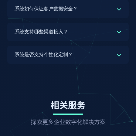
自然语言处理技术，经过大量行业数据训练和优
系统如何保证客户数据安全？
化，平均意图识别准确率可达90%以上。对于常
见问题，回答准确率可达95%以上。系统还具备
我们高度重视客户数据安全和隐私保护，采取多项
持续学习能力，通过实际对话不断优化模型，准确
措施确保数据安全：1) 数据传输全程采用
系统支持哪些渠道接入？
率会随着使用时间逐步提升。对于复杂或模糊的问
SSL/TLS加密；2) 数据存储采用AES-256加密；3)
题，系统会自动转接人工客服，并同步对话历史，
严格的身份认证和权限控制，支持细粒度操作权
乐易互联智能客服系统支持多种渠道接入，包括：
确保客户问题得到有效解决。
限；4) 完善的数据访问审计日志；5) 定期数据备
1) 网站在线客服：支持PC端和移动端网站接入；
系统是否支持个性化定制？
份和灾难恢复机制；6) 符合国家信息安全等级保
2) 社交媒体：微信公众号、微信小程序、微博
护三级标准；7) 支持私有云部署，数据完全由企
等；3) 即时通讯：企业微信、钉钉等；4) 移动应
是的，系统支持丰富的个性化定制功能，满足企业
业掌控。此外，系统还提供数据脱敏、操作日志和
用：提供SDK供APP集成；5) 电子邮件：支持邮件
特定需求：1) 机器人对话流程定制：通过可视化
异常行为监控等安全功能，全方位保障客户数据安
自动导入工单系统；6) 电话：支持与呼叫中心系
流程编辑器，自定义机器人对话逻辑；2) 界面定
全。
统集成；7) 短信：支持短信通知和回复。所有渠
制：支持自定义客服界面风格、企业Logo和欢迎
道的咨询都统一在一个平台处理，确保服务一致性
语；3) 工单流程定制：自定义工单字段、状态和
相关服务
和连续性，客服人员无需在多个系统间切换，大大
流转规则；4) 知识库定制：自定义知识分类和展
提升工作效率。
示方式；5) 报表定制：支持自定义数据分析报
表；6) 权限定制：支持自定义角色和权限；7) 集
探索更多企业数字化解决方案
成定制：提供API接口，支持与企业现有系统集
成。系统采用低代码配置方式，大部分定制需求无