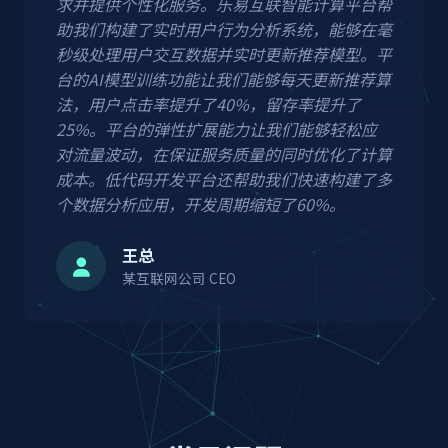
求并提供个性化服务。乐易互联智能计算平台帮
助我们构建了实时用户行为分析系统，能够在毫
秒级处理用户交互数据并实时更新推荐模型。平
台的AI模型训练功能让我们能够每天更新推荐算
法，用户点击率提升了40%，留存率提升了
25%。平台的弹性扩展能力让我们能够轻松应
对流量波动，在保证服务质量的同时优化了计算
成本。低代码开发平台还帮助我们快速构建了多
个数据分析应用，开发周期缩短了60%。
王总
某互联网公司 CEO