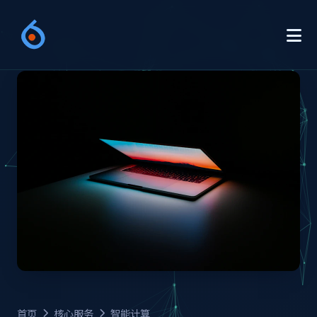
首页
核心服务
智能计算