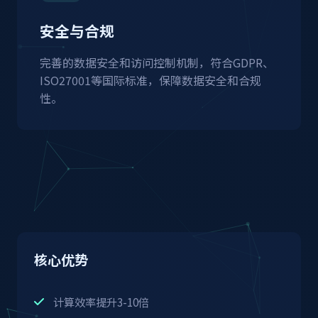
安全与合规
完善的数据安全和访问控制机制，符合GDPR、
ISO27001等国际标准，保障数据安全和合规
性。
核心优势
计算效率提升3-10倍