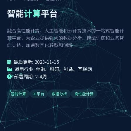
智能
计算
平台
融合高性能计算、人工智能和云计算技术的一站式智能计
算平台，为企业提供强大的数据分析、模型训练和业务智
能支持，加速数字化转型和创新。
最后更新: 2023-11-15
适用行业: 金融、科研、制造、互联网
部署周期: 2-4周
智能计算
AI平台
数据分析
高性能计算