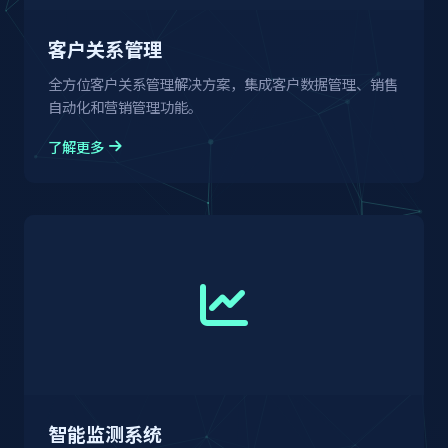
客户关系管理
全方位客户关系管理解决方案，集成客户数据管理、销售
自动化和营销管理功能。
了解更多
智能监测系统