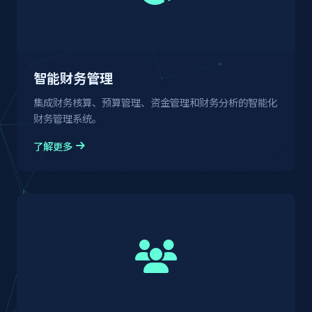
信息安全管理体系、GDPR通用数据保护条例；3)
行业标准：金融行业JR/T 0092-2019、医疗行业
HIPAA等。我们可根据客户需求提供相应的合规性
文档和认证报告，帮助企业满足行业监管要求。
智能财务管理
集成财务核算、预算管理、资金管理和财务分析的智能化
财务管理系统。
了解更多