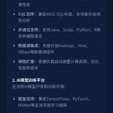
算性能
SQL支持
：兼容ANSI SQL标准，支持复杂查询
和分析
多语言支持
：支持Java、Scala、Python、R等
多种编程语言
数据湖集成
：无缝对接Hadoop、Hive、
HBase等数据湖组件
弹性扩展
：根据负载自动调整计算资源，优化
性能和成本
2. AI模型训练平台
全流程AI模型开发和训练环境：
框架支持
：集成TensorFlow、PyTorch、
MXNet等主流深度学习框架