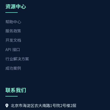
资源中心
帮助中心
服务政策
开发文档
API 接口
行业解决方案
成功案例
联系我们
北京市海淀区农大南路1号院2号楼2层