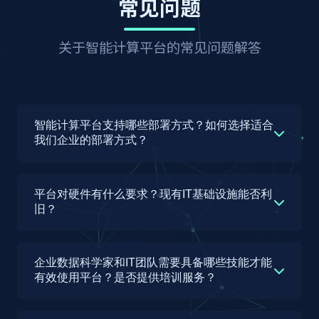
常见问题
关于智能计算平台的常见问题解答
智能计算平台支持哪些部署方式？如何选择适合
我们企业的部署方式？
乐易互联智能计算平台支持多种部署方式，可根据
企业需求和IT环境灵活选择：1) 私有云部署：平
平台对硬件有什么要求？现有IT基础设施能否利
台部署在企业内部数据中心，适合对数据隐私和安
旧？
全性要求高的企业；2) 公有云部署：平台部署在
乐易互联智能计算平台对硬件的兼容性强，支持多
阿里云、腾讯云、AWS等公有云平台，按需付
种硬件环境：1) 最低配置：单节点8核CPU、
费，无需前期硬件投资；3) 混合云部署：结合私
企业数据科学家和IT团队需要具备哪些技能才能
32GB内存、1TB SSD存储，适用于开发测试和小
有云和公有云优势，核心数据和计算在私有云，弹
有效使用平台？是否提供培训服务？
规模应用；2) 推荐配置：4节点以上集群，每节点
性扩展和非核心计算在公有云；4) 边缘计算部
乐易互联智能计算平台设计兼顾专业性和易用性，
16核CPU、64GB内存、2TB SSD存储，适用于中
署：在边缘设备部署轻量级计算节点，适合物联网