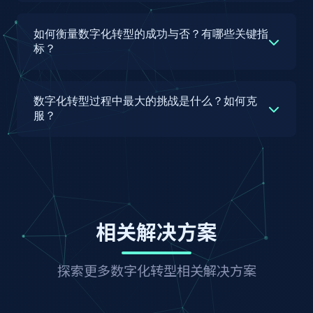
维度评估企业当前数字化水平；2) 业务痛点分
中小企业推进数字化转型应采取"小步快跑、价值
析，识别制约企业发展的关键问题和数字化可以解
优先"的策略，重点关注以下几个方面：1) 明确转
如何衡量数字化转型的成功与否？有哪些关键指
决的核心痛点；3) 战略对齐，确保数字化转型目
型目标，聚焦核心业务痛点，避免盲目追求技术领
标？
标与企业整体战略一致。
先；2) 采用云服务和SaaS应用，降低前期投入和
衡量数字化转型成功与否需要建立多维度、多层次
运维成本；3) 分阶段实施，优先解决最紧迫的业
的评估体系，包括以下关键指标：1) 业务绩效指
确定转型优先级需要考虑四个因素：业务价值（对
务问题，快速见效并积累经验；4) 借助外部专业
数字化转型过程中最大的挑战是什么？如何克
标：如营收增长率、利润率、市场份额、客户满意
业务目标的贡献度）、可行性（技术成熟度和组织
力量，如数字化转型服务商、行业协会等，获取专
服？
度等；2) 运营效率指标：如流程周期、人均产
准备度）、紧迫性（市场竞争和客户需求压力）、
业知识和资源；5) 注重人才培养，提升员工数字
数字化转型过程中最大的挑战往往不是技术问题，
值、库存周转率、故障率等；3) 数字化能力指
风险（实施难度和资源投入）。我们通常采用矩阵
化技能，尤其是领导层的数字化思维；6) 关注行
而是组织和文化层面的挑战，主要包括：1) 领导
标：如数字化渗透率、数据利用率、系统集成度、
法对转型举措进行优先级排序，优先实施高价值、
业最佳实践，借鉴同行业成功经验，避免重复造轮
力不足，缺乏坚定的转型愿景和持续的高层支持；
技术架构灵活性等；4) 组织变革指标：如员工数
高可行性的项目，同时兼顾短期见效和长期布局的
子。
2) 组织惯性，员工对变革的抵触和对新工作方式
字化技能水平、数字化文化认同度、跨部门协作效
平衡。
的不适应；3) 技能缺口，缺乏具备数字化技能的
率等；5) 创新能力指标：如新产品/服务推出速
我们为中小企业提供了轻量化的数字化转型解决方
相关解决方案
人才；4) 数据孤岛，各部门数据不互通，难以发
度、创新项目数量、专利数量等。
案，采用模块化设计，企业可根据自身需求选择合
挥数据价值；5) 短期利益与长期投入的平衡，转
适的模块，逐步构建数字化能力，实现低成本、高
型效果难以快速显现。
探索更多数字化转型相关解决方案
我们建议企业建立数字化转型仪表盘，定期监控这
效率的数字化转型。
些指标的变化，并与转型前的基准值进行对比，评
克服这些挑战需要采取综合措施：1) 强化领导
估转型效果。同时，数字化转型是一个持续优化的