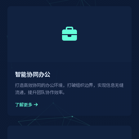
力，由高层领导亲自推动转型，明确转型愿景和战
过程，企业需要根据评估结果不断调整转型策略和
略意义；2) 建立有效的变革管理机制，加强沟通
举措。
和参与，让员工成为转型的参与者和受益者；3)
加大人才培养和引进力度，构建数字化人才梯队；
4) 制定数据战略，打破数据孤岛，建立统一的数
据治理体系；5) 采用敏捷方法，快速迭代，实现
小步快跑、持续见效，增强组织对转型的信心。
智能协同办公
打造高效协同的办公环境，打破组织边界，实现信息无缝
流通，提升团队协作效率。
了解更多