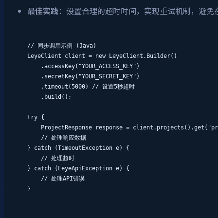
最佳实践
：设置合理的超时时间，实现重试机制，避免
// 同步调用示例 (Java)

LeyeClient client = new LeyeClient.Builder()

    .accessKey("YOUR_ACCESS_KEY")

    .secretKey("YOUR_SECRET_KEY")

    .timeout(5000) // 设置5秒超时

    .build();

try {

    ProjectResponse response = client.projects().get("pr
    // 处理响应数据

} catch (TimeoutException e) {

    // 处理超时

} catch (LeyeApiException e) {

    // 处理API错误

}